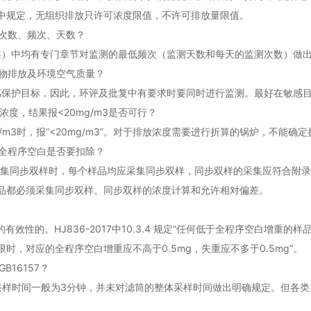
8）中规定，无组织排放只许可浓度限值，不许可排放量限值。
次数、频次、天数？
类）中均有专门章节对监测的最低频次（监测天数和每天的监测次数）做
物排放及环境空气质量？
感保护目标，因此，环评及批复中有要求时要同时进行监测。最好在敏感
浓度，结果报<20mg/m3是否可行？
3时，报“<20mg/m3”。对于排放浓度需要进行折算的锅炉，不能确定折
全程序空白是否要扣除？
 规定“采集同步双样时，每个样品均应采集同步双样，同步双样的采集应符合附
品都必须采集同步双样。同步双样的浓度计算和允许相对偏差。
的。HJ836-2017中10.3.4 规定“任何低于全程序空白增重
检出限时，对应的全程序空白增重应不高于0.5mg，失重应不多于0.5mg”
16157？
个点位的采样时间一般为3分钟，并未对滤筒的整体采样时间做出明确规定。但