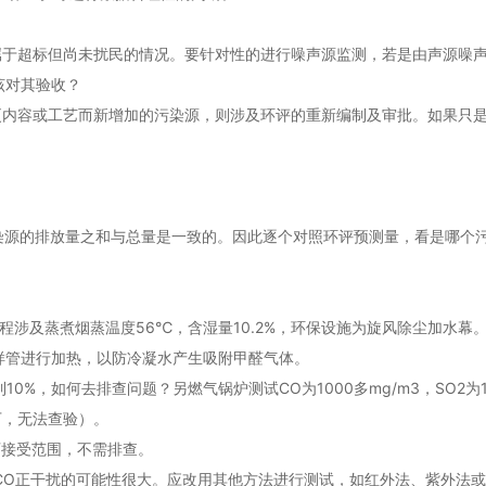
属于超标但尚未扰民的情况。要针对性的进行噪声源监测，若是由声源噪
该对其验收？
更内容或工艺而新增加的污染源，则涉及环评的重新编制及审批。如果只
源的排放量之和与总量是一致的。因此逐个对照环评预测量，看是哪个污
程涉及蒸煮烟蒸温度56℃，含湿量10.2%，环保设施为旋风除尘加水
采样管进行加热，以防冷凝水产生吸附甲醛气体。
，如何去排查问题？另燃气锅炉测试CO为1000多mg/m3，SO2为1500
下，无法查验）。
可接受范围，不需排查。
g/m3，CO正干扰的可能性很大。应改用其他方法进行测试，如红外法、紫