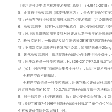
《排污许可证申请与核发技术规范 总则》（HJ942-201
5、企业自行验收监测（或委托第三方），是否有明确的监测
答：已颁布的行业验收监测技术规范和技术指南（污染影响
6、验收监测中，如有环境保护敏感点，是否要同时测定污染
答：环境质量影响监测主要针对环评及批复中关注的环境敏
7、验收监测时，一般锅炉及除尘器选择GB16157测定颗粒物
答：不需对监测结果进行折算的污染源，监测结果低于20mg/m
8、废气验收监测时，低浓度颗粒物是否必须进行同步双样，
答：同步双样是一种质控措施，HJ836-2017中7.3.8
品（如1小时内等时间间隔采集多个样品），因此不是所有样
全程序空白不能扣除。
全程序空白也是一种质控措施，用来判断和评价采样结果的有效性
超过排放限值的10%”；10.3.7规定“颗粒物浓度低于方法
9、对于颗粒物（处理设施前、后）是否要分次采够1h，针对GB
答：GB/T16157-1996中对颗粒物采样只规定了单
个有效评价值应分次采够1小时。