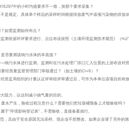
B16297中的小时均值要求不一致，按那个要求采集？
是规定。具体单个样品的采样时间根据排放废气中该项污染物的排放浓度确
测？如需监测如何布点？
测依据环评要求进行。点位布设按照《土壤环境监测技术规范》（HJ/T16
？是否要测该纳污水体的本底值？
——纳污水体进行监测。监测时在污水处理厂排口汇入位置的上游布设对
要经质量监督管理部门审核通过？（如土壤的Cr+6）？
，经质监局组织的计量认证评审组评审通过后，可作为本单位该项目的有
增大阻力，以达到减小抽气量的目的。
、废水产生，验收过程注意什么？需要他们把垃圾桶预备上才能验收吗？
属于“环境影响登记表”，不需验收，直接备案就行。
不规范，且由于安全原因无法采样。现企业不想整改。如果企业请了另外的