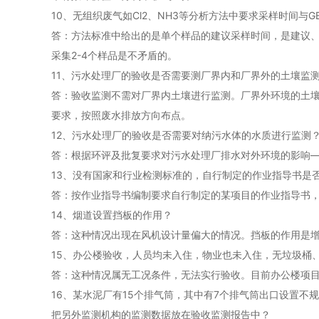
10、无组织废气如Cl2、NH3等分析方法中要求采样时间与G
答：方法标准中给出的是单个样品的建议采样时间，是建议、不
采集2-4个样品是不矛盾的。
11、污水处理厂的验收是否需要测厂界内和厂界外的土壤监
答：验收监测不需对厂界内土壤进行监测。厂界外环境的土壤监
要求，按照废水排放方向布点。
12、污水处理厂的验收是否需要对纳污水体的水质进行监测
答：根据环评及批复要求对污水处理厂排水对外环境的影响
13、没有国家和行业检测标准的，自行制定的作业指导书是否
答：按作业指导书编制要求自行制定的某项目的作业指导书
14、烟道设置挡板的作用？
答：这种情况出现在风机设计量偏大的情况。挡板的作用是
15、办公楼验收，人员均未入住，物业也未入住，无垃圾桶
答：这种情况属无工况条件，无法实行验收。目前办公楼项目
16、某水泥厂有15个排气筒，其中有7个排气筒出口设置
把另外监测机构的监测数据放在验收监测报告中？