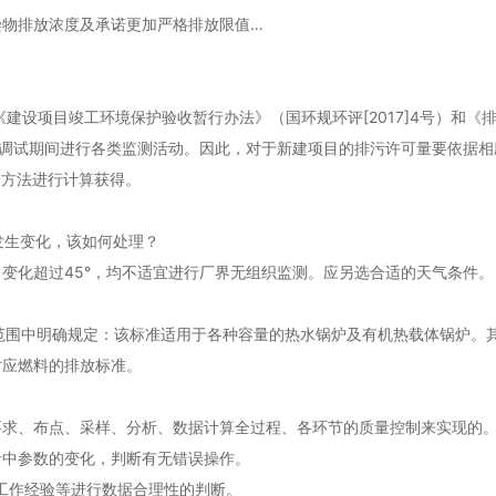
物排放浓度及承诺更加严格排放限值…
设项目竣工环境保护验收暂行办法》（国环规环评[2017]4号）和《排污许
调试，调试期间进行各类监测活动。因此，对于新建项目的排污许可量要依据
）中的方法进行计算获得。
。
发生变化，该如何处理？
变化超过45°，均不适宜进行厂界无组织监测。应另选合适的天气条件。
）适用范围中明确规定：该标准适用于各种容量的热水锅炉及有机热载体锅炉
对应燃料的排放标准。
要求、布点、采样、分析、数据计算全过程、各环节的质量控制来实现的
录中参数的变化，判断有无错误操作。
工作经验等进行数据合理性的判断。