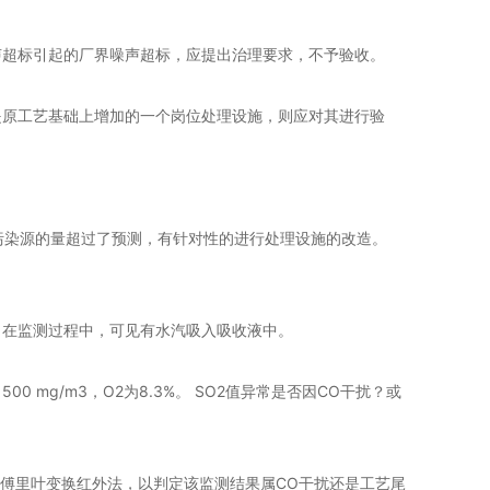
声超标引起的厂界噪声超标，应提出治理要求，不予验收。
是原工艺基础上增加的一个岗位处理设施，则应对其进行验
染源的量超过了预测，有针对性的进行处理设施的改造。
幕。在监测过程中，可见有水汽吸入吸收液中。
 mg/m3，O2为8.3%。 SO2值异常是否因CO干扰？或
外法或傅里叶变换红外法，以判定该监测结果属CO干扰还是工艺尾