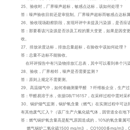
25、验收时，厂界噪声超标，敏感点达标，该如何处理？
答：噪声验收目前还是审批制。厂界噪声超标而敏感点达标
26、验收现场勘察阶段，发现环评中未提及污染源，是否应
答：那要看该污染源是否涉及工程的重大变更，如果是因变
收。
27、排放浓度达标，排放总量超标，在验收中该如何处理？
答：总量不达标不能验收。
在环评报告中有污染物排放汇总表，其中可以看到单个污染
28、验收，厂界相邻，噪声是否需要监测？
答：原则上规定不需要测。
29、高温烟气中，如何准确测量甲醛 ？纤维板企业，生产过
答：甲醛易溶于水，依据GB/T16157，在采样过程中需对
30、锅炉烟气监测，锅炉氧含量（燃气）在实测过程中可达到10%
有其他废气汇入？（该厂生产六氟化硫气体，因管道全在地
答：燃气锅炉氧含量高是配气原因造成的，10%的氧含量属
燃气锅炉二氧化硫1500 mg/m3 ， CO1000多m