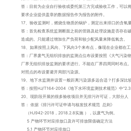
答：目前为企业自行验收或委托第三方完成验收工作，可以
要求企业提供盖章的数据报告作为报告的附件。
17、验收监测时，燃烧生物质的锅炉，测定出来排口的含氧量
答：首先检查系统监测断面之前的管路及处理设施是否存在
造成的。只能通过增加生产负荷和较少配风量来降低氧含。
18、如果按照上风向、下风向3个来布点，像现在企业都在
答：厂界废气无组织排放的监测点位布设要按照《大气污染物无组织
厂界无组织排放监测的要求进行。不能在厂界四周同时布点
对照点的布设要避开局部污染源。
19、地下水监测井设置一般距离污染源多远合适？打多深比
答：按照HJ/T164-2004《地下水环境监测技术规范》中“
20、现阶段开展的很多验收项目并无排污许可证，大部分人
答： 依据《排污许可证申请与核发技术规范 总则》
（HJ942-2018，2018.2.8实施 ），以废气为例。
5 产物环节对应排放口及许可排放限值确定方法
5.1 产物环节对应排放口