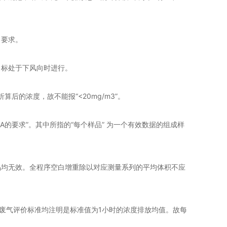
出要求。
目标处于下风向时进行。
算后的浓度，故不能报“<20mg/m3”。
录A的要求”。其中所指的“每个样品” 为一个有效数据的组成样
的样品均无效。全程序空白增重除以对应测量系列的平均体积不应
。
各类废气评价标准均注明是标准值为1小时的浓度排放均值。故每