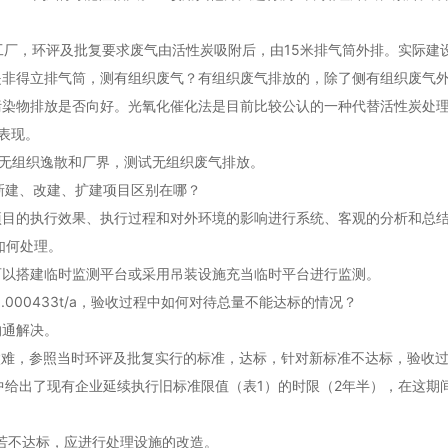
工厂，环评及批复要求废气由活性炭吸附后，由15米排气筒外排。实际建
是非得立排气筒，测有组织废气？有组织废气排放的，除了侧有组织废气
染物排放是否向好。光氧化催化法是目前比较公认的一种代替活性炭处理
表现。
无组织逸散和厂界，测试无组织废气排放。
新建、改建、扩建项目区别在哪？
项目的执行效果、执行过程和对外环境的影响进行系统、客观的分析和总
如何处理。
可以搭建临时监测平台或采用吊装设施充当临时平台进行监测。
000433t/a，验收过程中如何对待总量不能达标的情况？
沟通解决。
准太难，参照当时环评及批复实行的标准，达标，针对新标准不达标，验收
13）中给出了现有企业延续执行旧标准限值（表1）的时限（2年半），在
若不达标，应进行处理设施的改造。