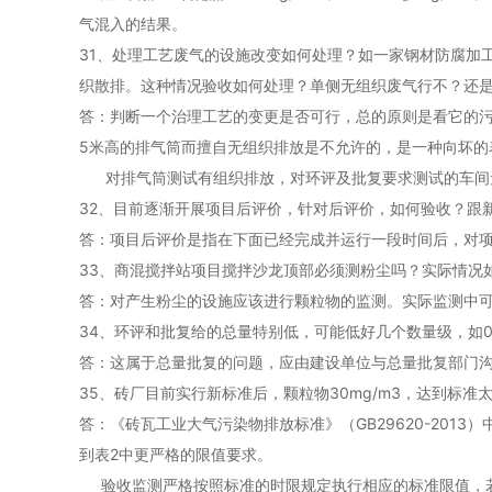
气混入的结果。
31、处理工艺废气的设施改变如何处理？如一家钢材防腐加
织散排。这种情况验收如何处理？单侧无组织废气行不？还
答：判断一个治理工艺的变更是否可行，总的原则是看它的污
5米高的排气筒而擅自无组织排放是不允许的，是一种向坏的
对排气筒测试有组织排放，对环评及批复要求测试的车间
32、目前逐渐开展项目后评价，针对后评价，如何验收？跟
答：项目后评价是指在下面已经完成并运行一段时间后，对
33、商混搅拌站项目搅拌沙龙顶部必须测粉尘吗？实际情况
答：对产生粉尘的设施应该进行颗粒物的监测。实际监测中
34、环评和批复给的总量特别低，可能低好几个数量级，如0.
答：这属于总量批复的问题，应由建设单位与总量批复部门
35、砖厂目前实行新标准后，颗粒物30mg/m3，达到标
答：《砖瓦工业大气污染物排放标准》（GB29620-20
到表2中更严格的限值要求。
验收监测严格按照标准的时限规定执行相应的标准限值，