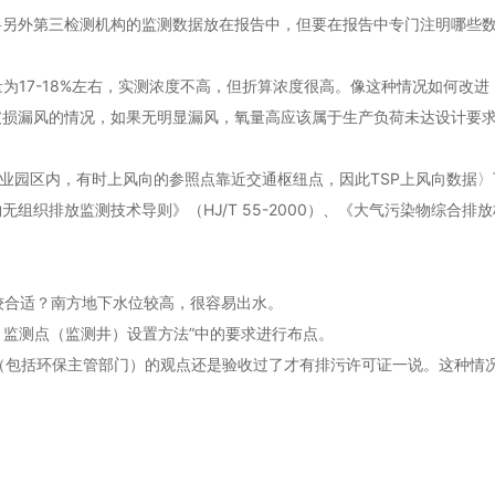
将另外第三检测机构的监测数据放在报告中，但要在报告中专门注明哪些
为17-18%左右，实测浓度不高，但折算浓度很高。像这种情况如何改进
破损漏风的情况，如果无明显漏风，氧量高应该属于生产负荷未达设计要
工业园区内，有时上风向的参照点靠近交通枢纽点，因此TSP上风向数据
排放监测技术导则》（HJ/T 55-2000）、《大气污染物综合排放标准
。
较合适？南方地下水位较高，很容易出水。
2.3 监测点（监测井）设置方法”中的要求进行布点。
（包括环保主管部门）的观点还是验收过了才有排污许可证一说。这种情