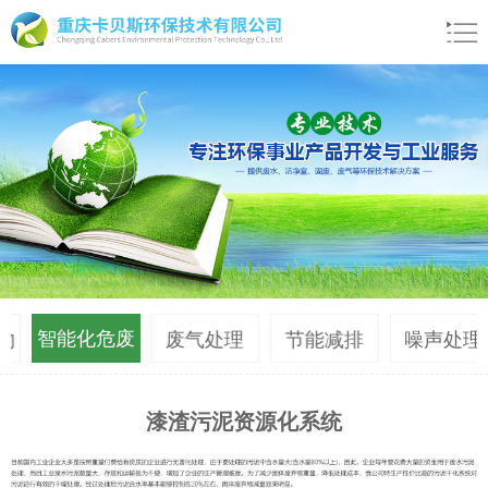
智能化危废
物
废气处理
节能减排
噪声处理
减量系统
漆渣污泥资源化系统